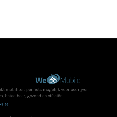
t mobiliteit per fiets mogelijk voor bedrijven:
, betaalbaar, gezond en effeciënt.
site