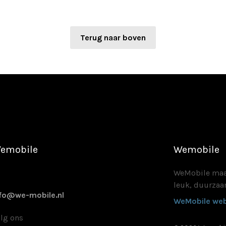
Terug naar boven
emobile
Wemobile
WeMobile maak
leuk, duurzaam
nfo@we-mobile.nl
WeMobile web
lg ons