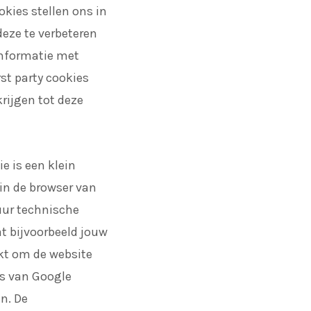
okies stellen ons in
eze te verbeteren
informatie met
rst party cookies
rijgen tot deze
e is een klein
in de browser van
uur technische
at bijvoorbeeld jouw
kt om de website
es van Google
n. De